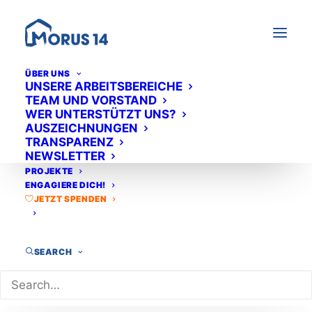
ÜBER UNS
UNSERE ARBEITSBEREICHE
TEAM UND VORSTAND
WER UNTERSTÜTZT UNS?
AUSZEICHNUNGEN
Für Schüler:innen
TRANSPARENZ
NEWSLETTER
PROJEKTE
ENGAGIERE DICH!
JETZT SPENDEN
SEARCH
Bei MORUS 14 sind wir da um dir zu helfen, in
der Schule besser zu werden und deine
Stärken zu entdecken.