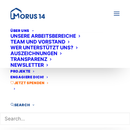
ÜBER UNS
UNSERE ARBEITSBEREICHE
"Der frühe Vogel" &
TEAM UND VORSTAND
WER UNTERSTÜTZT UNS?
"Rollberg
AUSZEICHNUNGEN
TRANSPARENZ
startklar"
NEWSLETTER
PROJEKTE
ENGAGIERE DICH!
JETZT SPENDEN
2017-2022
Vorbereitung auf die
Abschlussprüfungen: BBR,
SEARCH
MSA und Abitur