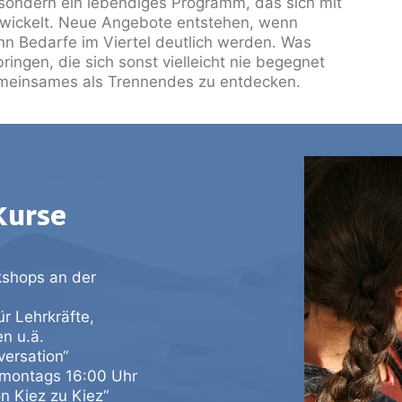
t, sondern ein lebendiges Programm, das sich mit
wickelt. Neue Angebote entstehen, wenn
nn Bedarfe im Viertel deutlich werden. Was
ngen, die sich sonst vielleicht nie begegnet
einsames als Trennendes zu entdecken.
Kurse
rkshops an der
r Lehrkräfte,
en u.ä.
ersation“
 montags 16:00 Uhr
n Kiez zu Kiez“