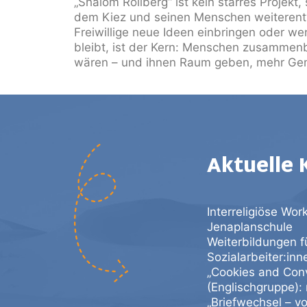
„Shalom Rollberg“ ist kein starres Projek
dem Kiez
und seinen Menschen weiterent
Freiwillige neue Ideen
einbringen oder we
bleibt, ist der Kern: Menschen
zusammenbri
wären – und ihnen Raum geben, mehr
Gem
Aktuelle 
Interreligiöse Wo
Jenaplanschule
Weiterbildungen fü
Sozialarbeiter:inn
„Cookies and Conv
(Englischgruppe):
„Briefwechsel – vo