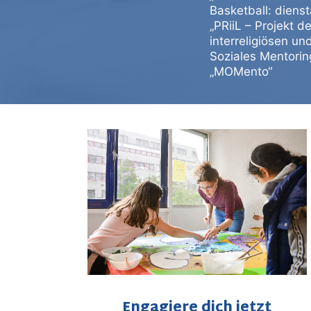
Basketball: diens
„PRiiL – Projekt 
interreligiösen un
Soziales Mentori
„MOMento“
Engagiere dich jetzt