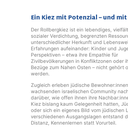
Ein Kiez mit Potenzial – und mi
Der Rollbergkiez ist ein lebendiges, vielfäl
sozialer
Verdichtung, begrenzten Ressou
unterschiedlicher
Herkunft und Lebenswel
Erfahrungen aufeinander: Kinder
und Juge
Perspektiven – etwa ihre Empathie für
Zivilbevölkerungen in Konfliktzonen oder i
Bezüge zum
Nahen Osten – nicht gehört o
werden.
Zugleich erleben
jüdische Bewohner:innen N
wachsenden israelischen
Community nach 
darüber, wie offen ihnen ihre
Nachbar:inn
Kiez bislang kaum Gelegenheit hatten,
Jü
oder sich ein eigenes Bild vom jüdischen
verschiedenen Ausgangslagen entstand di
Distanz, Kennenlernen statt Vorurteil.