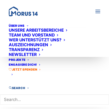
ÜBER UNS
UNSERE ARBEITSBEREICHE
TEAM UND VORSTAND
WER UNTERSTÜTZT UNS?
AUSZEICHNUNGEN
KANN EIN BRIEF LEBEN
TRANSPARENZ
NEWSLETTER
VERÄNDERN?
PROJEKTE
ENGAGIERE DICH!
JETZT SPENDEN
SEARCH